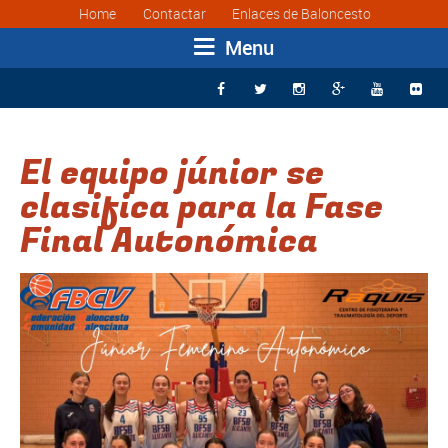
Home
Contactar
Enlaces de Baloncesto
Menu






El equipo júnior se
clasifica para la Fase
Final Autonómica